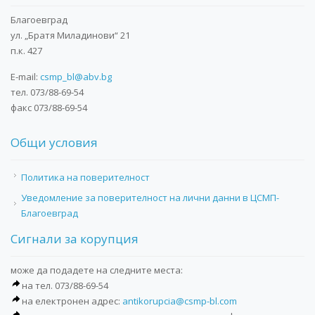
Благоевград
ул. „Братя Миладинови“ 21
п.к. 427
E-mail:
csmp_bl@abv.bg
тел. 073/88-69-54
факс 073/88-69-54
Общи условия
Политика на поверителност
Уведомление за поверителност на лични данни в ЦСМП-
Благоевград
Сигнали за корупция
може да подадете на следните места:
на тел. 073/88-69-54
на електронен адрес:
antikorupcia@csmp-bl.com