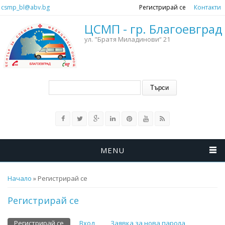
Премини към основното съдържание
csmp_bl@abv.bg
Регистрирай се
Контакти
ЦСМП - гр. Благоевград
ул. "Братя Миладинови“ 21
Форма за търсене
Търси
MENU
Вие сте тук
Начало
» Регистрирай се
Регистрирай се
Регистрирай се
(активен раздел)
Вход
Заявка за нова парола
Primary tabs