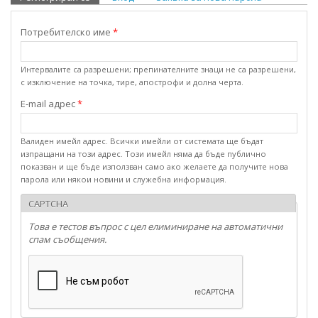
Потребителско име
*
Интервалите са разрешени; препинателните знаци не са разрешени,
с изключение на точка, тире, апострофи и долна черта.
E-mail адрес
*
Валиден имейл адрес. Всички имейли от системата ще бъдат
изпращани на този адрес. Този имейл няма да бъде публично
показван и ще бъде използван само ако желаете да получите нова
парола или някои новини и служебна информация.
CAPTCHA
Това е тестов въпрос с цел елиминиране на автоматични
спам съобщения.