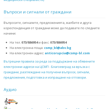
Въпроси и сигнали от граждани
Въпросите, сигналите, предложенията, жалбите и друга
кореспонденция от граждани може да подавате по следните
начини:
На тел.
073/886954
и факс:
073/886954
На електронна поща:
csmp_bl@abv.bg
На електронен адрес:
anticorupcia@csmp-bl.com
Вътрешни правила за реда за поддържане на обявените
електронни адреси на ЦСМП - Благоевград за връзка с
граждани, разглеждане на получени въпроси, сигнали,
предложения, подготовка и изпращане на отговори.
Аудио