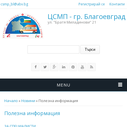
Премини към основното съдържание
csmp_bl@abv.bg
Регистрирай се
Контакти
ЦСМП - гр. Благоевград
ул. "Братя Миладинови“ 21
Форма за търсене
Търси
MENU
Вие сте тук
Начало
»
Новини
» Полезна информация
Полезна информация
ЗА СПЕЦИАЛИСТИ