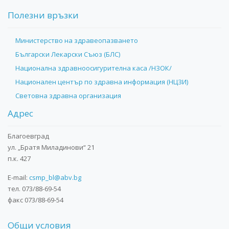
Полезни връзки
Министерство на здравеопазването
Български Лекарски Съюз (БЛС)
Национална здравноосигурителна каса /НЗОК/
Национален център по здравна информация (НЦЗИ)
Световна здравна организация
Адрес
Благоевград
ул. „Братя Миладинови“ 21
п.к. 427
E-mail:
csmp_bl@abv.bg
тел. 073/88-69-54
факс 073/88-69-54
Общи условия