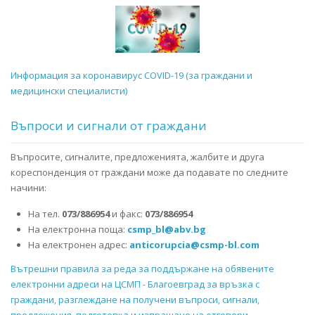
Информация за коронавирус COVID-19 (за граждани и
медицински специалисти)
Въпроси и сигнали от граждани
Въпросите, сигналите, предложенията, жалбите и друга
кореспонденция от граждани може да подавате по следните
начини:
На тел.
073/886954
и факс:
073/886954
На електронна поща:
csmp_bl@abv.bg
На електронен адрес:
anticorupcia@csmp-bl.com
Вътрешни правила за реда за поддържане на обявените
електронни адреси на ЦСМП - Благоевград за връзка с
граждани, разглеждане на получени въпроси, сигнали,