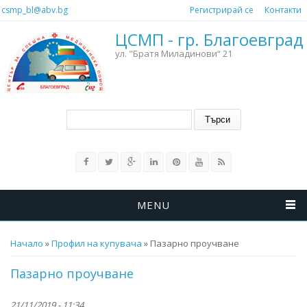
Премини към основното съдържание
csmp_bl@abv.bg
Регистрирай се
Контакти
ЦСМП - гр. Благоевград
ул. "Братя Миладинови“ 21
Форма за търсене
Търси
MENU
Вие сте тук
Начало
»
Профил на купувача
» Пазарно проучване
Пазарно проучване
21/11/2019 - 11:34