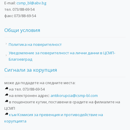
E-mail:
csmp_bl@abv.bg
тел. 073/88-69-54
факс 073/88-69-54
Общи условия
Политика на поверителност
Уведомление за поверителност на лични данни в ЦСМП-
Благоевград
Сигнали за корупция
може да подадете на следните места:
на тел. 073/88-69-54
на електронен адрес:
antikorupcia@csmp-bl.com
в пощенските кутии, поставени в срадите на филиалите на
ЦСМП
към Комисия за превенция и противодействие на
корупцията