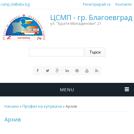
Премини към основното съдържание
csmp_bl@abv.bg
Регистрирай се
Контакти
ЦСМП - гр. Благоевград
ул. "Братя Миладинови“ 21
Форма за търсене
Търси
MENU
Вие сте тук
Начало
»
Профил на купувача
» Архив
Архив