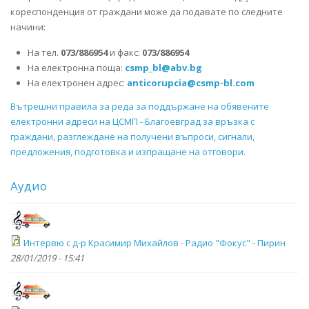
кореспонденция от граждани може да подавате по следните
начини:
На тел.
073/886954
и факс:
073/886954
На електронна поща:
csmp_bl@abv.bg
На електронен адрес:
anticorupcia@csmp-bl.com
Вътрешни правила за реда за поддържане на обявените
електронни адреси на ЦСМП - Благоевград за връзка с
граждани, разглеждане на получени въпроси, сигнали,
предложения, подготовка и изпращане на отговори.
Аудио
Интервю с д-р Красимир Михайлов - Радио "Фокус" - Пирин
28/01/2019 - 15:41