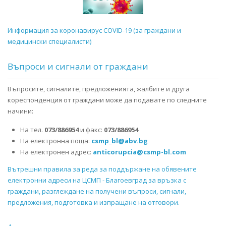
Информация за коронавирус COVID-19 (за граждани и
медицински специалисти)
Въпроси и сигнали от граждани
Въпросите, сигналите, предложенията, жалбите и друга
кореспонденция от граждани може да подавате по следните
начини:
На тел.
073/886954
и факс:
073/886954
На електронна поща:
csmp_bl@abv.bg
На електронен адрес:
anticorupcia@csmp-bl.com
Вътрешни правила за реда за поддържане на обявените
електронни адреси на ЦСМП - Благоевград за връзка с
граждани, разглеждане на получени въпроси, сигнали,
предложения, подготовка и изпращане на отговори.