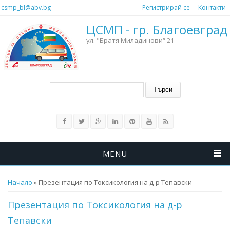
Премини към основното съдържание
csmp_bl@abv.bg
Регистрирай се
Контакти
ЦСМП - гр. Благоевград
ул. "Братя Миладинови“ 21
Форма за търсене
Търси
MENU
Вие сте тук
Начало
» Презентация по Токсикология на д-р Тепавски
Презентация по Токсикология на д-р
Тепавски