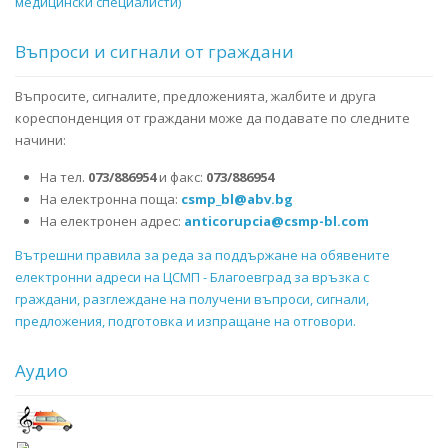
медицински специалисти)
Въпроси и сигнали от граждани
Въпросите, сигналите, предложенията, жалбите и друга
кореспонденция от граждани може да подавате по следните
начини:
На тел.
073/886954
и факс:
073/886954
На електронна поща:
csmp_bl@abv.bg
На електронен адрес:
anticorupcia@csmp-bl.com
Вътрешни правила за реда за поддържане на обявените
електронни адреси на ЦСМП - Благоевград за връзка с
граждани, разглеждане на получени въпроси, сигнали,
предложения, подготовка и изпращане на отговори.
Аудио