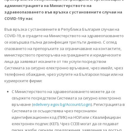
администрацията на Министерството на
здравеопазването във връзка с установените случаи на
COVID-19 у нас
Във връзка с установените в Република България случаи на
COVID-19, в сградите на Министерството на здравеопазването
се извършва пълна дезинфекция три пъти дневно. С оглед
спазването на препоръките за ограничаване на контактите,
министерството препоръчва на гражданите и юридическите
лица да заявяват исканите от тях услуги посредством
Системата за сигурно електронно връчване, чрез имейл, чрез
телефонно обаждане, чрез услугите на Български пощи или на
куриерските фирми:
С Министерството на здравеопазването можете да се
свържете посредством Системата за сигурно електронно
връчване (
edelivery.egov.bg/Account/Login
). Регистрацията в
Системата се осъществява чрез персонален
идентификационен код (ПИК) на НОИ или с Квалифициран
електронен подпис (КЕП). Чрез ССЕВ могат да се подават
писма, жалби, сигнали, предложения, заявления за достъп