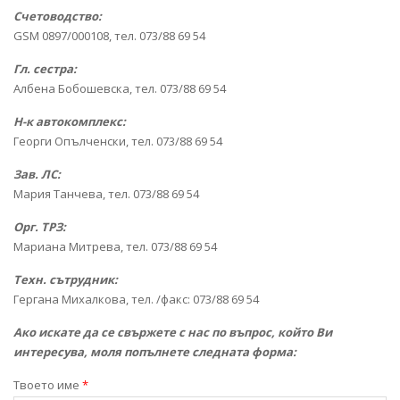
Счетоводство:
GSM 0897/000108, тел. 073/88 69 54
Гл. сестра:
Албена Бобошевска, тел. 073/88 69 54
Н-к автокомплекс:
Георги Опълченски, тел. 073/88 69 54
Зав. ЛС:
Мария Танчева, тел. 073/88 69 54
Орг. ТРЗ:
Мариана Митрева, тел. 073/88 69 54
Техн. сътрудник:
Гергана Михалкова, тел. /факс: 073/88 69 54
Ако искате да се свържете с нас по въпрос, който Ви
интересува, моля попълнете следната форма:
Твоето име
*