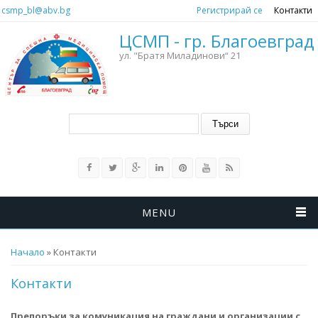
Премини към основното съдържание
csmp_bl@abv.bg
Регистрирай се
Контакти
ЦСМП - гр. Благоевград
ул. "Братя Миладинови“ 21
Форма за търсене
Търси
MENU
Вие сте тук
Начало
» Контакти
Контакти
Препоръки за комуникация на граждани и организации с