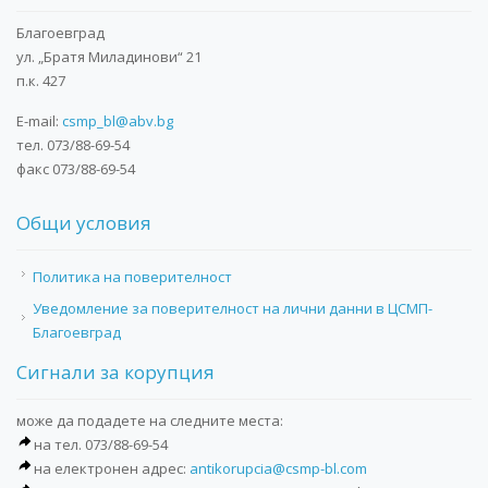
Благоевград
ул. „Братя Миладинови“ 21
п.к. 427
E-mail:
csmp_bl@abv.bg
тел. 073/88-69-54
факс 073/88-69-54
Общи условия
Политика на поверителност
Уведомление за поверителност на лични данни в ЦСМП-
Благоевград
Сигнали за корупция
може да подадете на следните места:
на тел. 073/88-69-54
на електронен адрес:
antikorupcia@csmp-bl.com