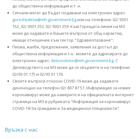
до обществена информация и т. н.
Сигнали могат да бъдат подавани на електронен адрес:
goreshtalinia@mh.government.bg
или на телефони: 02/ 9301
152, 02/ 9301 253, 02/ 9301 259. Към Горещата линия на МЗ
може да задавате и Вашите въпроси от общ характер,
имащи отношение към сектор "Здравеопазване";
Писма, жалби, предложения, заявления за достъп до
обществена информация и т.н. можете да адресирате до
електронен адрес:
delovodstvo@mh.government.bg
. С
Деловодството на МЗ може да се свържете и на телефони:
02/93 01 175 и 02/93 01 176.
Своите въпроси относно COVID-19 може да задавате
денонощно на телефон 02/ 807 87 57. Информация за новия
коронавирус може да намерите и на официалната интернет
страница на МЗ в рубриката "Информация за коронавирус
COVID-19/За граждани и За медицински специалисти".
Връзка с нас