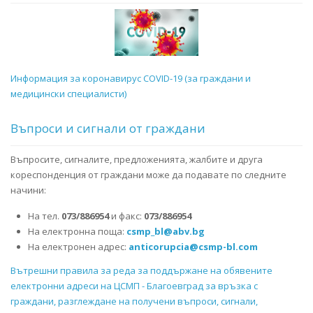
Информация за коронавирус COVID-19 (за граждани и
медицински специалисти)
Въпроси и сигнали от граждани
Въпросите, сигналите, предложенията, жалбите и друга
кореспонденция от граждани може да подавате по следните
начини:
На тел.
073/886954
и факс:
073/886954
На електронна поща:
csmp_bl@abv.bg
На електронен адрес:
anticorupcia@csmp-bl.com
Вътрешни правила за реда за поддържане на обявените
електронни адреси на ЦСМП - Благоевград за връзка с
граждани, разглеждане на получени въпроси, сигнали,