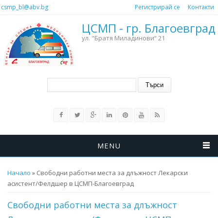
Премини към основното съдържание
csmp_bl@abv.bg
Регистрирай се
Контакти
ЦСМП - гр. Благоевград
ул. "Братя Миладинови“ 21
Форма за търсене
Търси
MENU
Вие сте тук
Начало
» Свободни работни места за длъжност Лекарски
асистент/Фелдшер в ЦСМП-Благоевград
Свободни работни места за длъжност