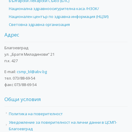
Български Лекарски Съюз (БЛС)
Национална здравноосигурителна каса /НЗОК/
Национален център по здравна информация (НЦЗИ)
Световна здравна организация
Адрес
Благоевград
ул. „Братя Миладинови“ 21
п.к. 427
E-mail:
csmp_bl@abv.bg
тел. 073/88-69-54
факс 073/88-69-54
Общи условия
Политика на поверителност
Уведомление за поверителност на лични данни в ЦСМП-
Благоевград