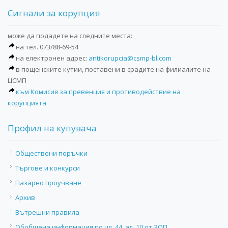
Сигнали за корупция
може да подадете на следните места:
на тел. 073/88-69-54
на електронен адрес:
antikorupcia@csmp-bl.com
в пощенските кутии, поставени в срадите на филиалите на
ЦСМП
към Комисия за превенция и противодействие на
корупцията
Профил на купувача
Обществени поръчки
Търгове и конкурси
Пазарно проучване
Архив
Вътрешни правила
Обобщена информация по чл. 44, ал. 10 от ЗОП