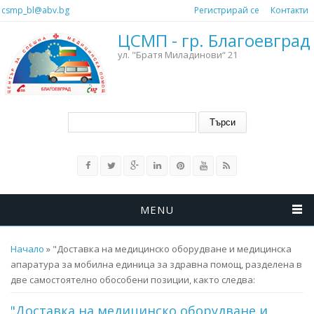
Премини към основното съдържание
csmp_bl@abv.bg
Регистрирай се
Контакти
ЦСМП - гр. Благоевград
ул. "Братя Миладинови“ 21
Форма за търсене
Търси
MENU
Вие сте тук
Начало
» "Доставка на медицинско оборудване и медицинска
апаратура за мобилна единица за здравна помощ, разделена в
две самостоятелно обособени позиции, както следва:
"Доставка на медицинско оборудване и