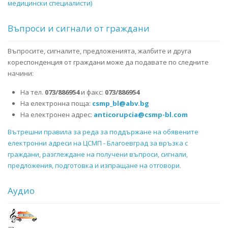
медицински специалисти)
Въпроси и сигнали от граждани
Въпросите, сигналите, предложенията, жалбите и друга
кореспонденция от граждани може да подавате по следните
начини:
На тел.
073/886954
и факс:
073/886954
На електронна поща:
csmp_bl@abv.bg
На електронен адрес:
anticorupcia@csmp-bl.com
Вътрешни правила за реда за поддържане на обявените
електронни адреси на ЦСМП - Благоевград за връзка с
граждани, разглеждане на получени въпроси, сигнали,
предложения, подготовка и изпращане на отговори.
Аудио