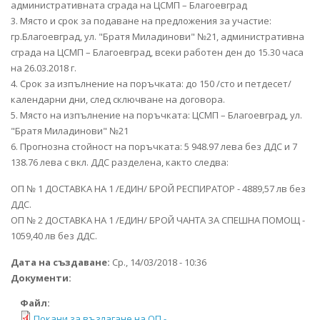
административната сграда на ЦСМП – Благоевград
3. Място и срок за подаване на предложения за участие:
гр.Благоевград, ул. "Братя Миладинови" №21, административна
сграда на ЦСМП – Благоевград, всеки работен ден до 15.30 часа
на 26.03.2018 г.
4. Срок за изпълнение на поръчката: до 150 /сто и петдесет/
календарни дни, след сключване на договора.
5. Място на изпълнение на поръчката: ЦСМП – Благоевград, ул.
"Братя Миладинови" №21
6. Прогнозна стойност на поръчката: 5 948.97 лева без ДДС и 7
138.76 лева с вкл. ДДС разделена, както следва:
ОП № 1 ДОСТАВКА НА 1 /ЕДИН/ БРОЙ РЕСПИРАТОР - 4889,57 лв без
ДДС.
ОП № 2 ДОСТАВКА НА 1 /ЕДИН/ БРОЙ ЧАНТА ЗА СПЕШНА ПОМОЩ -
1059,40 лв без ДДС.
Дата на създаване:
Ср., 14/03/2018 - 10:36
Документи:
Файл:
Покани за възлагане на ОП -