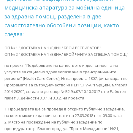
медицинска апаратура за мобилна единица
за здравна помощ, разделена в две
самостоятелно обособени позиции, както
следва:
ОП № 1 "ДОСТАВКА НА 1 /ЕДИН/ БРОЙ РЕСПИРАТОР"
ОП № 2 "ДОСТАВКА НА 1 /ЕДИН/ БРОЙ ЧАНТА ЗА СПЕШНА ПОМОЩ"
по проект "Подобряване на качеството и достъпността на
услугите за социално здравеопазване в трансграничните
региони" (Health Care Centre), № на проекта 1807, финансиран по
Програмата за сътрудничество ИНТЕРРЕГ V-A "Гърция-България
2014-2020", съгласно договор № B2.9а.07/10.10.2017 г. по Работен
пакет 3, Дейности 3.3.1. и 3.3.2. на проекта
1. Процедурата ще се проведе в открито публично заседание,
на което можете да присъствате на 27.03.2018 г. от 09.00 часа
2. Място на провеждане на публично заседание по
процедурата: гр. Благоевград, ул. "Братя Миладинови" №21,