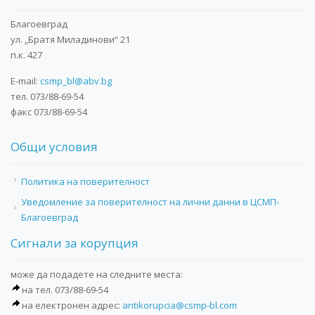
Благоевград
ул. „Братя Миладинови“ 21
п.к. 427
E-mail:
csmp_bl@abv.bg
тел. 073/88-69-54
факс 073/88-69-54
Общи условия
Политика на поверителност
Уведомление за поверителност на лични данни в ЦСМП-
Благоевград
Сигнали за корупция
може да подадете на следните места:
на тел. 073/88-69-54
на електронен адрес:
antikorupcia@csmp-bl.com