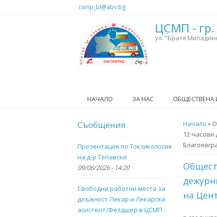
Премини към основното съдържание
csmp_bl@abv.bg
ЦСМП - гр.
ул. "Братя Миладин
НАЧАЛО
ЗА НАС
ОБЩЕСТВЕНА
Съобщения
Вие сте 
Начало
» О
12-часови 
Благоевгр
Презентация по Токсикология
на д-р Тепавски
Обществ
09/06/2026 - 14:20
дежурни
Свободни работни места за
на Цен
длъжност Лекар и Лекарски
асистент/Фелдшер в ЦСМП -