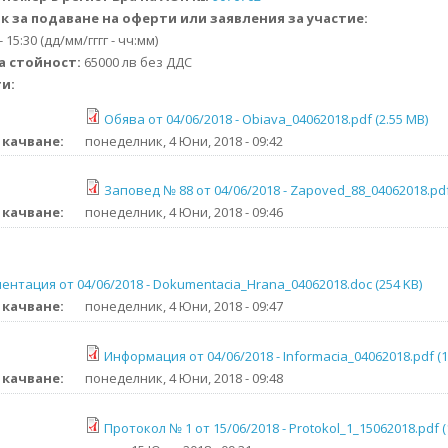
к за подаване на оферти или заявления за участие:
- 15:30 (дд/мм/гггг - чч:мм)
а стойност:
65000 лв без ДДС
ти:
Обява от 04/06/2018 - Obiava_04062018.pdf (2.55 MB)
 качване:
понеделник, 4 Юни, 2018 - 09:42
Заповед № 88 от 04/06/2018 - Zapoved_88_04062018.pdf
 качване:
понеделник, 4 Юни, 2018 - 09:46
ентация от 04/06/2018 - Dokumentacia_Hrana_04062018.doc (254 KB)
 качване:
понеделник, 4 Юни, 2018 - 09:47
Информация от 04/06/2018 - Informacia_04062018.pdf (1
 качване:
понеделник, 4 Юни, 2018 - 09:48
Протокол № 1 от 15/06/2018 - Protokol_1_15062018.pdf (