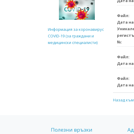
Дата на
Файл:
Дата на
Уникале
Информация за коронавирус
регистъ
COVID-19 (за граждани и
№:
медицински специалисти)
Файл:
Дата на
Файл:
Дата на
Назад към
Полезни връзки
Ад