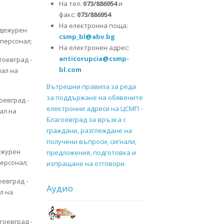
На тел.
073/886954
и
факс:
073/886954
На електронна поща:
 дежурен
csmp_bl@abv.bg
 персонал;
На електронен адрес:
anticorupcia@csmp-
гоевград -
bl.com
нал на
Вътрешни правила за реда
за поддържане на обявените
оевград -
електронни адреси на ЦСМП -
ал на
Благоевград за връзка с
граждани, разглеждане на
получени въпроси, сигнали,
дежурен
предложения, подготовка и
 персонал;
изпращане на отговори.
оевград -
Аудио
л на
гоевград -