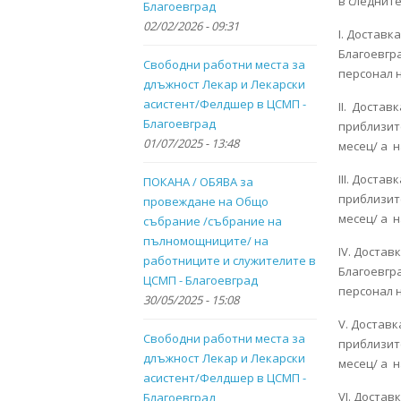
в следнит
Благоевград
02/02/2026 - 09:31
І. Доставк
Благоевгра
Свободни работни места за
персонал н
длъжност Лекар и Лекарски
асистент/Фелдшер в ЦСМП -
ІІ. Достав
Благоевград
приблизите
01/07/2025 - 13:48
месец/ а н
ІІІ. Доста
ПОКАНА / ОБЯВА за
приблизите
провеждане на Общо
месец/ а н
събрание /събрание на
пълномощниците/ на
ІV. Достав
работниците и служителите в
Благоевгра
ЦСМП - Благоевград
персонал н
30/05/2025 - 15:08
V. Доставк
Свободни работни места за
приблизит
длъжност Лекар и Лекарски
месец/ а н
асистент/Фелдшер в ЦСМП -
VІ. Достав
Благоевград