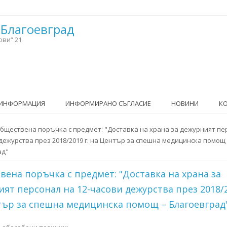
 Благоевград
ови“ 21
 ИНФОРМАЦИЯ
ИНФОРМИРАНО СЪГЛАСИЕ
НОВИНИ
К
тук
бществена поръчка с предмет: "Доставка на храна за дежурният пе
дежурства през 2018/2019 г. на Център за спешна медицинска помощ
ад"
ена поръчка с предмет: "Доставка на храна за
ят персонал на 12-часови дежурства през 2018/2
тър за спешна медицинска помощ – Благоевград