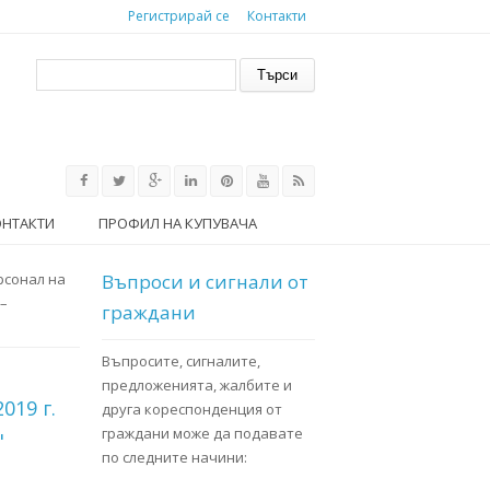
Регистрирай се
Контакти
Форма за търсене
Търси
ОНТАКТИ
ПРОФИЛ НА КУПУВАЧА
рсонал на
Въпроси и сигнали от
 –
граждани
Въпросите, сигналите,
предложенията, жалбите и
019 г.
друга кореспонденция от
граждани може да подавате
"
по следните начини: