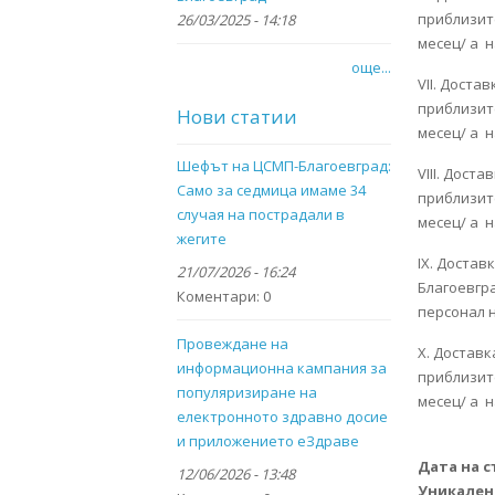
приблизите
26/03/2025 - 14:18
месец/ а н
още...
VІІ. Доста
приблизите
Нови статии
месец/ а н
Шефът на ЦСМП-Благоевград:
VIII. Дост
Само за седмица имаме 34
приблизит
случая на пострадали в
месец/ а н
жегите
IX. Достав
21/07/2026 - 16:24
Благоевгра
Коментари:
0
персонал н
Провеждане на
X. Доставк
информационна кампания за
приблизите
популяризиране на
месец/ а н
електронното здравно досие
и приложението eЗдраве
Дата на 
12/06/2026 - 13:48
Уникален