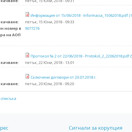
 качване:
петък, 15 Юни, 2018 - 09:31
Информация от 15/06/2018 - Informacia_15062018.pdf (1
 качване:
петък, 15 Юни, 2018 - 09:33
н номер в
9077276
ра на AОП
Протокол № 2 от 22/06/2018 - Protokol_2_22062018.pdf (
 качване:
петък, 22 Юни, 2018 - 13:01
Сключени договори от 20.07.2018 г.
 качване:
петък, 20 Юли, 2018 - 09:20
 списъка
рес
Сигнали за корупция