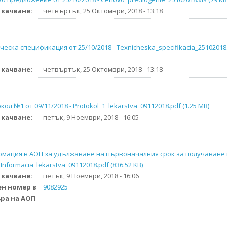
 качване:
четвъртък, 25 Октомври, 2018 - 13:18
ческа спецификация от 25/10/2018 - Texnicheska_specifikacia_25102018.x
 качване:
четвъртък, 25 Октомври, 2018 - 13:18
кол №1 от 09/11/2018 - Protokol_1_lekarstva_09112018.pdf (1.25 MB)
 качване:
петък, 9 Ноември, 2018 - 16:05
мация в АОП за удължаване на първоначалния срок за получаване
Informacia_lekarstva_09112018.pdf (836.52 KB)
 качване:
петък, 9 Ноември, 2018 - 16:06
н номер в
9082925
ра на AОП