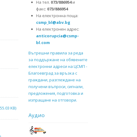
На тел.
073/886954
и
факс:
073/886954
На електронна поща:
csmp_bl@abv.bg
На електронен адрес:
anticorupcia@csmp-
bl.com
Вътрешни правила за реда
за поддържане на обявените
електронни адреси на ЦСМП -
Благоевград за връзка с
граждани, разглеждане на
получени въпроси, сигнали,
предложения, подготовка и
изпращане на отговори.
55.03 KB)
Аудио
)