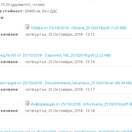
 15:30 (дд/мм/гггг, чч:мм)
а стойност:
69400 лв. без ДДС
ти:
Обява от 25/10/2018 - Obiava_25102018.pdf (1.23 MB)
 качване:
четвъртък, 25 Октомври, 2018 - 13:12
ед №165 от 25/10/2018 - Zapoved_165_25102018.pdf (2.22 MB)
 качване:
четвъртък, 25 Октомври, 2018 - 13:14
ентация от 25/10/2018 - Documentacia_lekarstva_25102018.rar (66.34 KB)
 качване:
четвъртък, 25 Октомври, 2018 - 13:17
Информация от 25/10/2018 - Informacia_25102018.pdf (8
 качване:
четвъртък, 25 Октомври, 2018 - 13:18
о предложение от 25/10/2018 - Cenovo_predlogenie_25102018.xls (79 KB