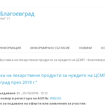
 Благоевград
ови“ 21
 ИНФОРМАЦИЯ
ИНФОРМИРАНО СЪГЛАСИЕ
НОВИНИ
К
тук
Доставка на лекарствени продукти за нуждите на ЦСМП – Благоевгра
вка на лекарствени продукти за нуждите на ЦСМ
град през 2019 г."
създаване:
Вт., 25/10/2018 - 13:12
 номер в регистъра на AОП №:
9082356
к за подаване на оферти или заявления за участие: