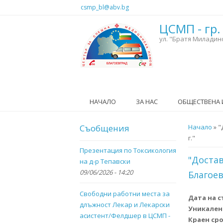
Премини към основното съдържание
csmp_bl@abv.bg
ЦСМП - гр.
ул. "Братя Миладин
НАЧАЛО
ЗА НАС
ОБЩЕСТВЕНА
Съобщения
Вие сте 
Начало
» "
г."
Презентация по Токсикология
"Доста
на д-р Тепавски
09/06/2026 - 14:20
Благоев
Свободни работни места за
Дата на 
длъжност Лекар и Лекарски
Уникален
асистент/Фелдшер в ЦСМП -
Краен сро