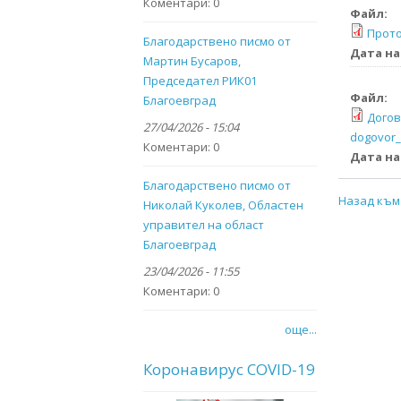
Коментари:
0
Файл:
Прото
Благодарствено писмо от
Дата на
Мартин Бусаров,
Председател РИК01
Файл:
Благоевград
Догов
27/04/2026 - 15:04
dogovor_
Коментари:
0
Дата на
Благодарствено писмо от
Назад към
Николай Куколев, Областен
управител на област
Благоевград
23/04/2026 - 11:55
Коментари:
0
още...
Коронавирус COVID-19