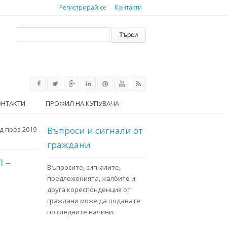
Регистрирай се
Контакти
Форма за търсене
Търси
ОНТАКТИ
ПРОФИЛ НА КУПУВАЧА
д през 2019
Въпроси и сигнали от
граждани
П –
Въпросите, сигналите,
предложенията, жалбите и
друга кореспонденция от
граждани може да подавате
по следните начини: