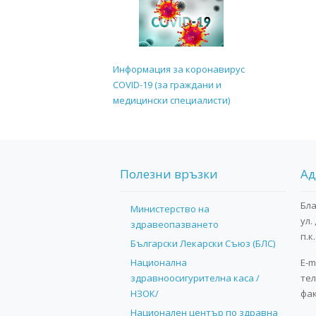
Информация за коронавирус
COVID-19 (за граждани и
медицински специалисти)
Полезни връзки
Ад
Бл
Министерство на
ул.
здравеопазването
п.к
Български Лекарски Съюз (БЛС)
Национална
E-m
здравноосигурителна каса /
тел
НЗОК/
фак
Национален център по здравна