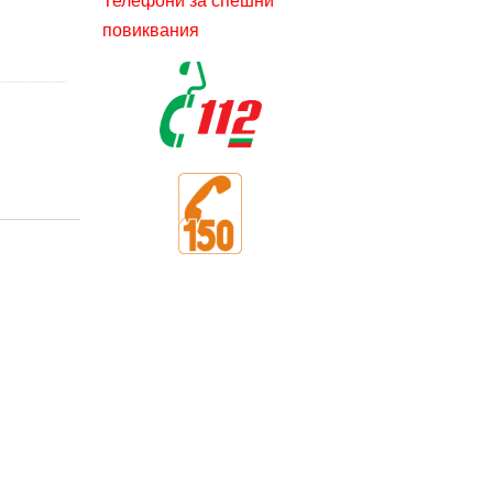
Телефони за спешни
повиквания