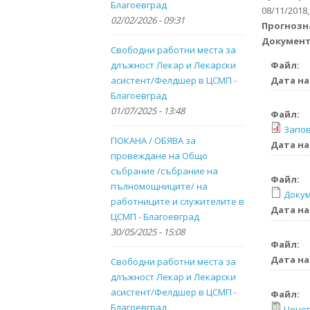
Благоевград
08/11/2018,
02/02/2026 - 09:31
Прогнозн
Докумен
Свободни работни места за
Файл:
длъжност Лекар и Лекарски
Дата на
асистент/Фелдшер в ЦСМП -
Благоевград
01/07/2025 - 13:48
Файл:
Запов
ПОКАНА / ОБЯВА за
Дата на
провеждане на Общо
събрание /събрание на
Файл:
пълномощниците/ на
Докум
работниците и служителите в
Дата на
ЦСМП - Благоевград
30/05/2025 - 15:08
Файл:
Дата на
Свободни работни места за
длъжност Лекар и Лекарски
асистент/Фелдшер в ЦСМП -
Файл:
Благоевград
Ценов