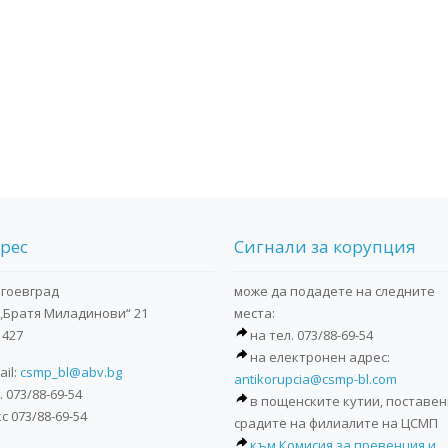
рес
Сигнали за корупция
агоевград
може да подадете на следните
 „Братя Миладинови“ 21
места:
. 427
на тел. 073/88-69-54
на електронен адрес:
ail:
csmp_bl@abv.bg
antikorupcia@csmp-bl.com
. 073/88-69-54
в пощенските кутии, поставен
с 073/88-69-54
срадите на филиалите на ЦСМП
към Комисия за превенция и