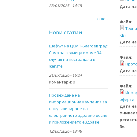
26/03/2025 - 14:18
Дата на
още...
Файл:
Техни
Нови статии
KB)
Дата на
Шефът на ЦСМП-Благоевград:
Само за седмица имаме 34
Файл:
случая на пострадали в
Прото
жегите
Дата на
21/07/2026 - 16:24
Коментари:
0
Файл:
Инфор
Провеждане на
оферти - 
информационна кампания за
Дата на
популяризиране на
Уникале
електронното здравно досие
регистъ
и приложението eЗдраве
№:
12/06/2026 - 13:48