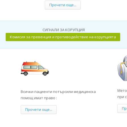
Прочети още...
СИГНАЛИ ЗА КОРУПЦИЯ
Комисия за превенция и противодействие на корупцията
Мето
Всички пациенти потърсили медицинска
при 
помощ имат право :
Пр
Прочети още...