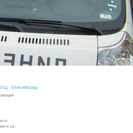
ОЩ - Благоевград
ормация
ането
ите за :