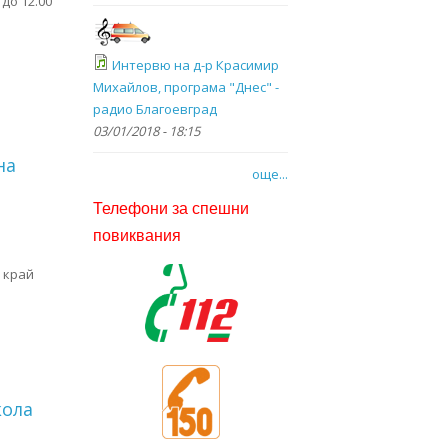
до 12.00
Интервю на д-р Красимир
Михайлов, програма "Днес" -
радио Благоевград
03/01/2018 - 18:15
на
още...
Телефони за спешни
повиквания
 край
 язовир "Стойковци"
кола