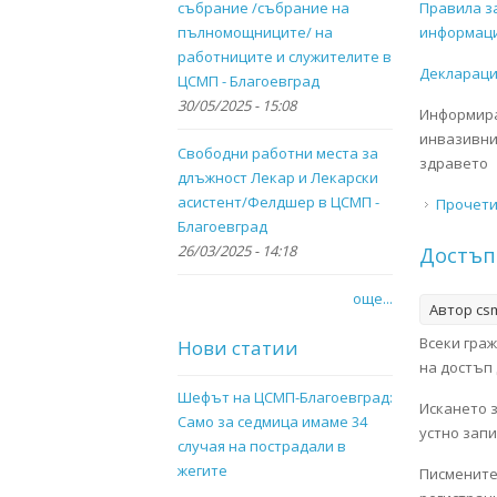
събрание /събрание на
Правила з
пълномощниците/ на
информаци
работниците и служителите в
Деклараци
ЦСМП - Благоевград
30/05/2025 - 15:08
Информира
инвазивни
Свободни работни места за
здравето
длъжност Лекар и Лекарски
асистент/Фелдшер в ЦСМП -
Прочет
Благоевград
26/03/2025 - 14:18
Достъп
още...
Автор
cs
Всеки гра
Нови статии
на достъп
Шефът на ЦСМП-Благоевград:
Искането 
Само за седмица имаме 34
устно зап
случая на пострадали в
жегите
Писмените