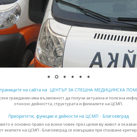
страниците на сайта на ЦЕНТЪР ЗА СПЕШНА МЕДИЦИНСКА ПОМ
 всеки гражданин има възможност да получи актуална и полезна инф
относно дейността, структурата и филиалите на ЦСМП.
Приоритети, функции и дейности на ЦСМП - Благоевград
вето е основно право на всеки човек през целия му живот и оказв
от екипите на ЦСМП - Благоевград се извършва при спазване критери