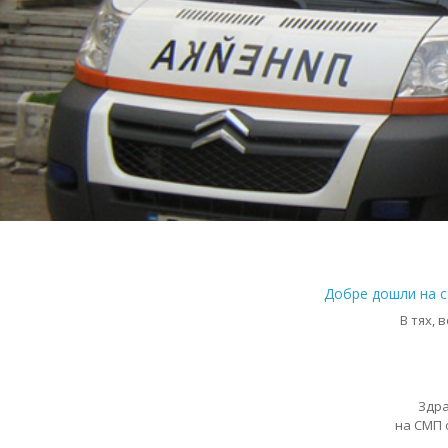
Добре дошли на 
В тях,
Здра
на СМП 