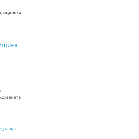
я, оцеляха
есненското дефиле след удар между тир, микробус и кола
община
а
я-Древната
щина Симитли
едваща ›