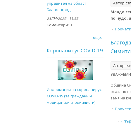
Автор
cs
управител на област
Благоевград
Младо сем
по чудо,
23/04/2026 - 11:55
Коментари:
0
Прочет
още...
Благод
Коронавирус COVID-19
Симитл
Автор
cs
УВАЖАЕМИ
Община Си
Информация за коронавирус
оказаното
COVID-19 (за граждани и
земя на ку
медицински специалисти)
Прочет
Страни
« пъ