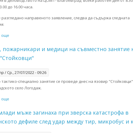
я в деловодството на ЦСМП - Благоевград всеки работен ден от 8.30 
3.00 до 16.00 часа.
е разгледано направеното заявление, следва да съдържа следната
ия:
и още
about Достъп до обществена информация
, пожарникари и медици на съвместно занятие 
 "Стойковци"
mp
/ Ср., 27/07/2022 - 09:26
 тактико-специално занятие се проведе днес на язовир "Стойковци"
адското село Логодаж.
и още
about Военни, пожарникари и медици на съвместно занятие на
млади мъже загинаха при зверска катастрофа в
ското дефиле след удар между тир, микробус и 