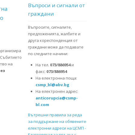
Въпроси и сигнали от
тна
граждани
то
Въпросите, сигналите,
предложенията, жалбите и
друга кореспонденция от
граждани може да подавате
организира
по следните начини:
. Събитието
ство на
На тел.
073/886954
и
без
факс:
073/886954
На електронна поща:
csmp_bl@abv.bg
 полиция ROADPOL - "Дни на безопасност на пътя", с мото "Остани
На електронен адрес:
anticorupcia@csmp-
bl.com
Вътрешни правила за реда
за поддържане на обявените
електронни адреси на ЦСМП -
Благоевград за връзка с