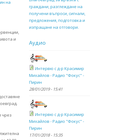
ин на
граждани, разглеждане на
получени въпроси, сигнали,
предложения, подготовка и
изпращане на отговори.
ервенции,
живота и
Аудио
Интервю с д-р Красимир
Михайлов - Радио "Фокус" -
Пирин
28/01/2019 - 15:41
едоставяне
гоевград.
Интервю с д-р Красимир
и чрез
Михайлов - Радио "Фокус" -
Пирин
ължителна
17/01/2018 - 15:35