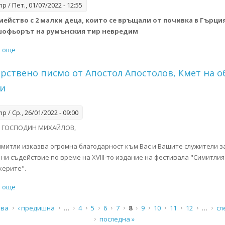
mp
/ Пет., 01/07/2022 - 12:55
ейство с 2 малки деца, които се връщали от почивка в Гърци
 шофьорът на румънския тир невредим
и още
about Двама млади мъже загинаха при зверска катастрофа в Кр
арствено писмо от Апостол Апостолов, Кмет на 
и
mp
/ Ср., 26/01/2022 - 09:00
 ГОСПОДИН МИХАЙЛОВ,
митли изказва огромна благодарност към Вас и Вашите служители з
 ни съдействие по време на XVIII-то издание на фестивала "Симитли
керите".
и още
about Благодарствено писмо от Апостол Апостолов, Кмет на об
ци
рва
‹ предишна
…
4
5
6
7
8
9
10
11
12
…
сл
последна »