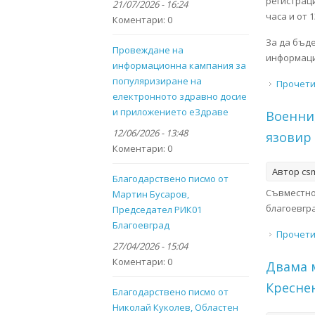
регистраци
21/07/2026 - 16:24
часа и от 1
Коментари:
0
За да бъд
Провеждане на
информац
информационна кампания за
популяризиране на
Прочет
електронното здравно досие
и приложението eЗдраве
Военни
12/06/2026 - 13:48
язовир
Коментари:
0
Автор
cs
Благодарствено писмо от
Съвместно
Мартин Бусаров,
благоевгр
Председател РИК01
Благоевград
Прочет
27/04/2026 - 15:04
Коментари:
0
Двама 
Креснен
Благодарствено писмо от
Николай Куколев, Областен