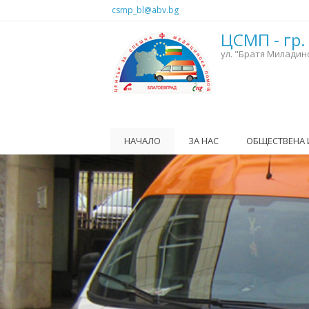
Премини към основното съдържание
csmp_bl@abv.bg
ЦСМП - гр.
ул. "Братя Миладин
НАЧАЛО
ЗА НАС
ОБЩЕСТВЕНА