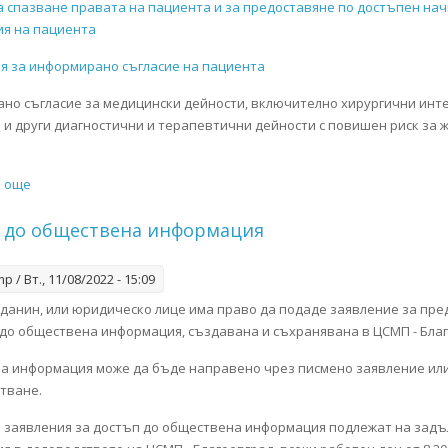
а спазване правата на пациента и за предоставяне по достъпен нач
я на пациента
я за информирано съгласие на пациента
но съгласие за медицински дейности, включително хирургични инт
 и други диагностични и терапевтични дейности с повишен риск за 
и още
about Информирано съгласие
 до обществена информация
mp
/ Вт., 11/08/2022 - 15:09
жданин, или юридическо лице има право да подаде заявление за пр
 до обществена информация, създавана и съхранявана в ЦСМП - Бла
за информация може да бъде направено чрез писмено заявление ил
итване.
 заявления за достъп до обществена информация подлежат на зад