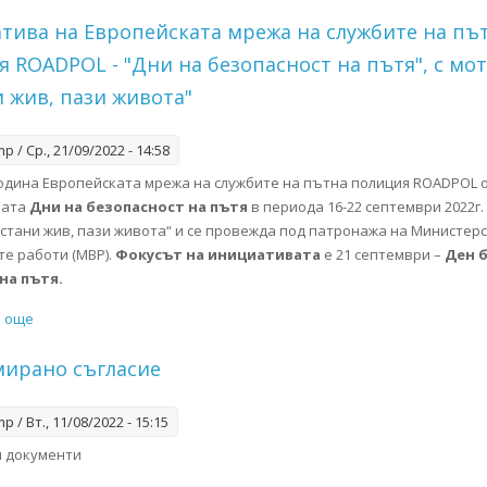
тива на Европейската мрежа на службите на пъ
 ROADPOL - "Дни на безопасност на пътя", с мо
 жив, пази живота"
mp
/ Ср., 21/09/2022 - 14:58
година Европейската мрежа на службите на пътна полиция ROADPOL 
вата
Дни на безопасност на пътя
в периода 16-22 септември 2022г
Остани жив, пази живота“ и се провежда под патронажа на Министер
е работи (МВР).
Фокусът на инициативата
е 21 септември –
Ден 
на пътя.
и още
about Инициатива на Европейската мрежа на службите на пътна
жив, пази живота"
ирано съгласие
mp
/ Вт., 11/08/2022 - 15:15
 документи