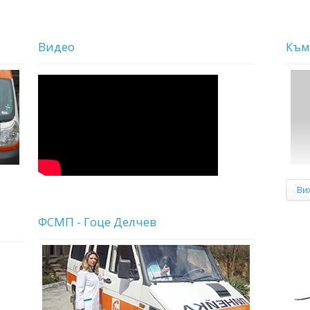
Видео
Към
Ви
ФСМП - Гоце Делчев